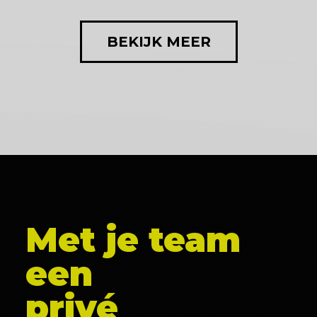
BEKIJK MEER
Met je team
een
privé