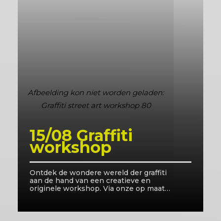
15/08 Graffiti
workshop
Ontdek de wondere wereld der graffiti
O
aan de hand van een creatieve en
a
originele workshop. Via onze op maat
o
gemaakte workshops ben je bij onze
g
begeleiders in goede handen en leer je
b
de juiste technieken aan.
d