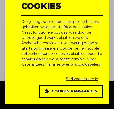
COOKIES
Socials
Om je nog beter en persoonlijker te helpen,
gebruiken wij op wallinoffical.be cookies.
Naast functionele cookies, waardoor de
website goed werkt, plaatsen we ook
Analytische cookies om je ervaring op onze
site te optimaliseren. Ook derden en sociale
Fb
Ig
Yt
Li
netwerken kunnen cookies plaatsen. Voor die
cookies vragen we je toestemming. Meer
weten?
Lees hier
alles over ons cookiebeleid.
Stel voorkeuren in
Privacy Policy
Cookie Policy
COOKIES AANVAARDEN
Algemene voorwaarden
STEL VOORKEUREN 
Gemaakt door:
OECO Redactie
&
Digital Pulse